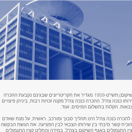
חוק הנכים (תגמולים ושיקום),תשי"ט-1959 מגדיר את הקריטריונים שבגינם נקבעת ההכרה
תו כנכה צה"ל. ההכרה כנכה צה"ל מקנה זכויות רבות, ביניהן פיצויים
באות, הקלות בתשלום המיסים, ועוד.
הכרה כנכה צה"ל הינו תהליך סבוך ומורכב. ראשית, על מנת שאדם
 להוכיח קשר סיבתי בין שירותו הצבאי לבין הפציעה. את הגשת הבקשה
ין התגמולים באגף השיקום בצה"ל. במידה והחליט קצין התגמולים