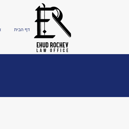
דף הבית
א
משרד 