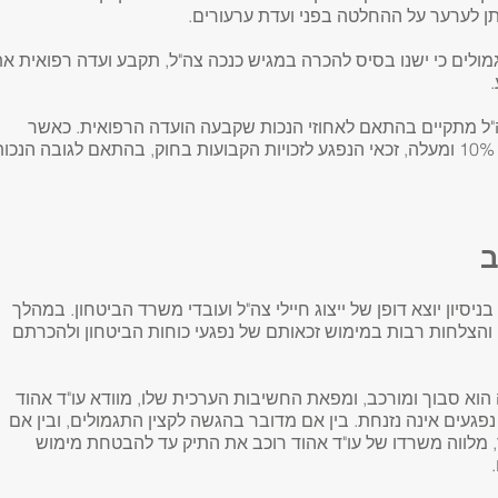
ן לערער על ההחלטה בפני ועדת ערעורים.
מולים כי ישנו בסיס להכרה במגיש כנכה צה"ל, תקבע ועדה רפואית א
צה"ל מתקיים בהתאם לאחוזי הנכות שקבעה הועדה הרפואית. כאשר
מדובר על נכות שמעל 10% ומעלה, זכאי הנפגע לזכויות הקבועות בחוק, בהתאם לגובה הנכו
ב
בניסיון יוצא דופן של ייצוג חיילי צה"ל ועובדי משרד הביטחון. במהלך
, והצלחות רבות במימוש זכאותם של נפגעי כוחות הביטחון ולהכרתם
וא סבוך ומורכב, ומפאת החשיבות הערכית שלו, מוודא עו"ד אהוד
פגעים אינה נזנחת. בין אם מדובר בהגשה לקצין התגמולים, ובין אם
מלווה משרדו של עו"ד אהוד רוכב את התיק עד להבטחת מימוש