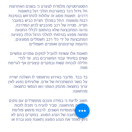
הסטטיסטיקה מלמדת לצערנו כי בשנים האחרונות
חל גידול ניכר במעורבות הולכי רגל בתאונות
דרכים. תאונות מסוג זה עלולות להתרחש בנסיבות
רבות ומגוונות, החל במהלך חציית כביש במעבר
חצייה, סטייה של רכב מהכביש לכיוון המדרכה,
נהיגה המתבצעת שלא בהתאם לכללי התנועה
ומהווה מפגע בטיחותי להולכי הרגל וכלה בפגיעה
המתבצעת על ידי כלי רכב חשמליים ממונעים,
כדוגמת קורקינטים ואופניים חשמליים.
תאונות אלו עשויות להוביל לנזקים גופניים ונפשיים
קשים במיוחד עבור המעורבים בהן, עד לכדי
חלילה לנכויות קשות ובמקרים קיצוניים אף לגרימת
מוות.
בד בבד, מדובר באירוע טראומטי לו השלכה ישירה
על כושר ההשתכרות של אדם, שלעיתים נפגע לאין
ערוך כתוצאה מהנזק הגופני ו/או הנפשי כתוצאה
מהתאונה.
חשוב לדעת כי במידה והנכם מתמודדים עם נזקים
כתוצאה מהתאונה, סביר להניח כי תוכלו לזכות
בפיצוי מהמוסדות השונים, לרבות מימוש פוליסת
ביטוח החובה של הנהג הפוגע. במקרים בהם לא
ניתן לאתר את הנהג הפוגע (תאונת פגע וברח או
מכל סיבה אחרת) קיימת אפשרות לתבוע את
מימוש הזכויות הרפואיות בגין הנזק שנגרם לכם