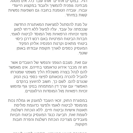
רגיל. במקרים אחרים אותו עובד כלל אינו מסוגל
מבחינה גופנית להמשיך ולעבוד במקצוע הייעודי
עבורו, עובדה הטומנת בחובה גם השפעות נפשיות
קשות במיוחד.
על מנת להסתגל למציאות המאתגרת החדשה
שנכפתה על עובד, עליו לפעול ללא דיחוי למען
מיצוי זכויותיו הרפואיות מול המוסד לביטוח לאומי,
חברות הביטוח הפרטיות באם רכש דרכן כיסוי
ביטוחי מתאים וקרנות הפנסיה אליהן הפקיד
המעסיק כספים לאורך תקופת עבודתו באופן
שוטף.
עם זאת, מצבם הגופני והנפשי של העובדים אשר
חוו זה מכבר אירוע טראומטי בחייהם, אינו מאפשר
להם לנהל בצורה מושכלת הליך משפטי שמטרתו
להוביל להכרה בזכאותם לפיצוי כספי בגין הנזק
שנגרם להם. לשם כך, חשוב להיוועץ בהקדם
האפשרי עם עורך דין המתמחה בנזקי גוף ומימוש
זכויות רפואיות מול המוסדות הרלוונטיים.
במסגרת החוק, זכאי העובד למענק או גמלת נכות
מהמוסד לביטוח לאומי ולפיצוי כדוגמת פוליסת
תאונות אישיות וביטוח חיים, ללא הוכחת רשלנות.
לעומת זאת, תביעה כנגד המעסיק וביטוח חבויות
מעבידים מצריכה הוכחת רשלנות והפרת חובות
חקוקות.